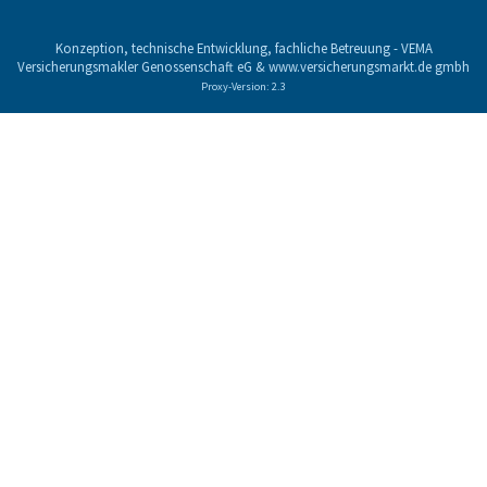
Konzeption, technische Entwicklung, fachliche Betreuung -
VEMA
Versicherungsmakler Genossenschaft eG
&
www.versicherungsmarkt.de gmbh
Proxy-Version: 2.3