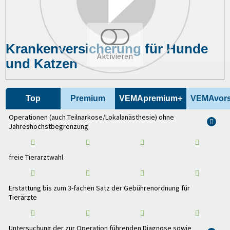
Krankenversicherung für Hunde
Aktivieren
und Katzen
Top
Premium
VEMApremium+
VEMAvors
Operationen (auch Teilnarkose/Lokalanästhesie) ohne
i
Jahreshöchstbegrenzung
freie Tierarztwahl
Erstattung bis zum 3-fachen Satz der Gebührenordnung für
Tierärzte
Untersuchung der zur Operation führenden Diagnose sowie