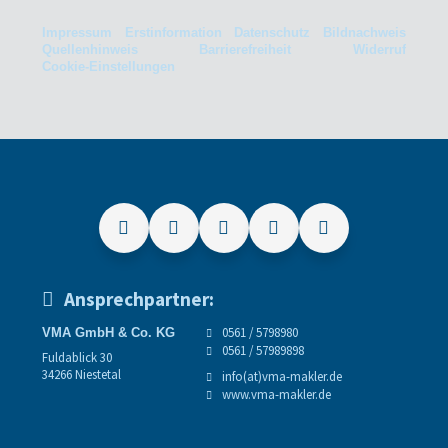
Impressum
Erstinformation
Datenschutz
Bildnachweis
Quellenhinweis
Barrierefreiheit
Widerruf
Cookie-Einstellungen
Ansprechpartner:
0561 / 5798980
VMA GmbH & Co. KG
0561 / 57989898
Fuldablick 30
34266 Niestetal
info(at)vma-makler.de
www.vma-makler.de