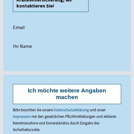
kontaktieren Sie!
Email
Ihr Name
Geburtsdatum
Telefon
Strasse
Möchten Sie Ihr Anliegen konkretisieren?
Ich wünsche keine Anrufe (nur E-Mail)
Ich möchte weitere Angaben
machen
PLZ / Ort
Bitte beachten Sie unsere
Datenschutzerklärung
und unser
Impressum
mit den gesetzlichen Pflichtmitteilungen und erklären
Kenntnisnahme und Einverständnis durch Eingabe des
Sicherheitscodes.