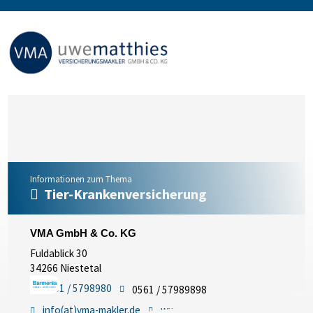
Informationen zum Thema
Tier-Krankenversicherung
VMA GmbH & Co. KG
Fuldablick 30
34266 Niestetal
0561 / 5798980
0561 / 57989898
info(at)vma-makler.de
www.vma-makler.de