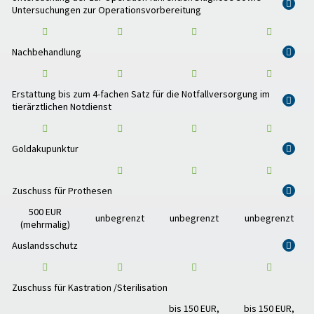
i
Untersuchungen zur Operationsvorbereitung
Nachbehandlung
i
Erstattung bis zum 4-fachen Satz für die Notfallversorgung im
i
tierärztlichen Notdienst
Goldakupunktur
i
Zuschuss für Prothesen
i
500 EUR
unbegrenzt
unbegrenzt
unbegrenzt
(mehrmalig)
Auslandsschutz
i
Zuschuss für Kastration /Sterilisation
bis 150 EUR,
bis 150 EUR,