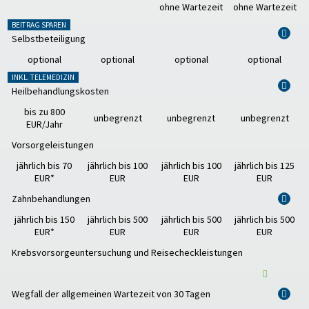
ohne Wartezeit
ohne Wartezeit
BEITRAG SPAREN
i
Selbstbeteiligung
optional
optional
optional
optional
INKL. TELEMEDIZIN
i
Heilbehandlungskosten
bis zu 800
unbegrenzt
unbegrenzt
unbegrenzt
EUR/Jahr
Vorsorgeleistungen
jährlich bis 70
jährlich bis 100
jährlich bis 100
jährlich bis 125
EUR*
EUR
EUR
EUR
Zahnbehandlungen
i
jährlich bis 150
jährlich bis 500
jährlich bis 500
jährlich bis 500
EUR*
EUR
EUR
EUR
Krebsvorsorgeuntersuchung und Reisecheckleistungen
Wegfall der allgemeinen Wartezeit von 30 Tagen
i