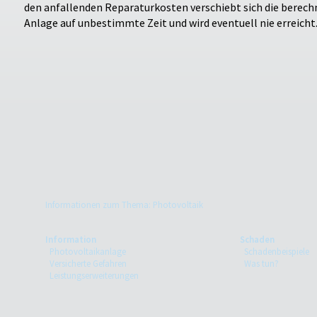
den anfallenden Reparaturkosten verschiebt sich die berech
Anlage auf unbestimmte Zeit und wird eventuell nie erreicht
Informationen zum Thema: Photovoltaik
Information
Schaden
Photovoltaikanlage
Schadenbeispiele
Versicherte Gefahren
Was tun?
Leistungserweiterungen