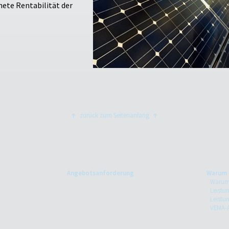
nete Rentabilität der
.
zurück zum Seitenanfang
Angebotsanforderung
Warum 
Warum 
Leistun
Leistu
VEMA-