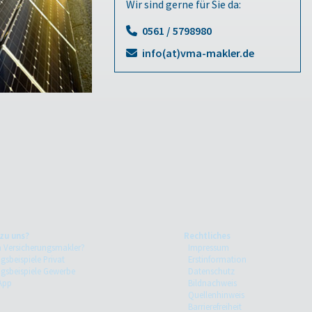
Wir sind gerne für Sie da:
0561 / 5798980
info(at)vma-makler.de
zu uns?
Rechtliches
Versicherungsmakler?
Impressum
gsbeispiele Privat
Erstinformation
ngsbeispiele Gewerbe
Datenschutz
App
Bildnachweis
Quellenhinweis
Barrierefreiheit