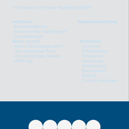
Informationen zum Thema: Bauherrenhaftpflicht
Information
Angebotsanforderung
Bauherrenhaftpflicht
Weitere wichtige Absicherungen
Schadenbeispiele
Warum zu uns?
Rechtliches
Warum Versicherungsmakler?
Impressum
Leistungsbeispiele Privat
Erstinformation
Leistungsbeispiele Gewerbe
Datenschutz
VEMA-App
Bildnachweis
Quellenhinweis
Barrierefreiheit
Widerruf
Cookie-Einstellungen