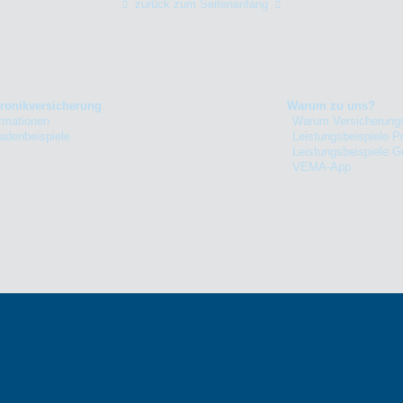
zurück zum Seitenanfang
tronikversicherung
Warum zu uns?
ormationen
Warum Versicherung
adenbeispiele
Leistungsbeispiele Pr
Leistungsbeispiele 
VEMA-App