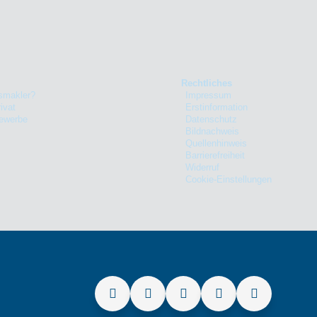
Rechtliches
smakler?
Impressum
ivat
Erstinformation
Gewerbe
Datenschutz
Bildnachweis
Quellenhinweis
Barrierefreiheit
Widerruf
Cookie-Einstellungen