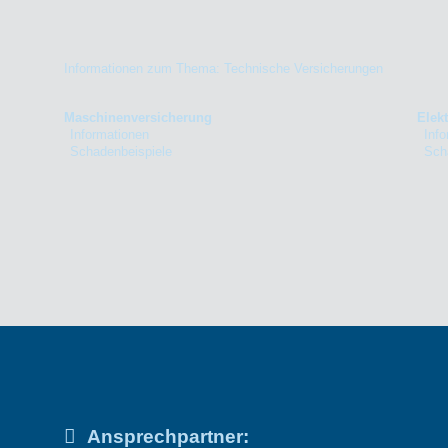
Informationen zum Thema: Technische Versicherungen
Maschinenversicherung
Elek
Informationen
Inf
Schadenbeispiele
Sch
Ansprechpartner: